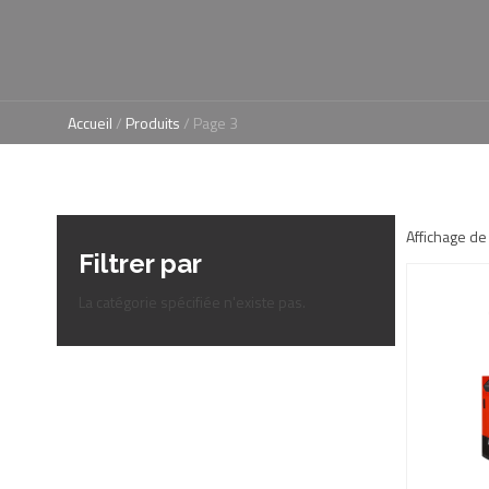
Accueil
/
Produits
/ Page 3
Affichage de
Filtrer par
La catégorie spécifiée n'existe pas.