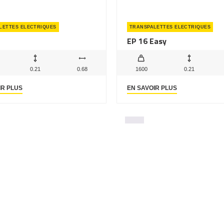
LETTES ELECTRIQUES
TRANSPALETTES ELECTRIQUES
EP 16 Easy
0.21
0.68
1600
0.21
IR PLUS
EN SAVOIR PLUS
←
1
2
3
4
5
6
…
auvergne
Yzeure
Mont