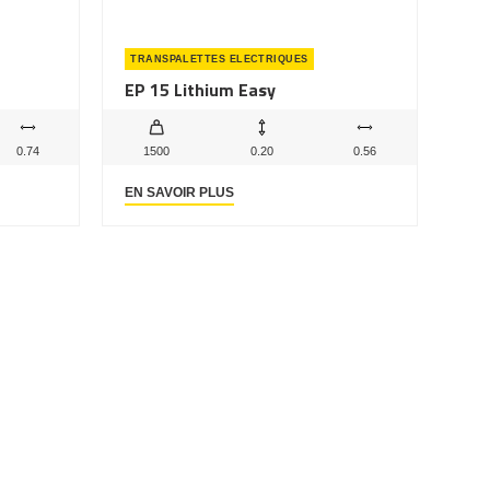
TRANSPALETTES ELECTRIQUES
EP 15 Lithium Easy
0.74
1500
0.20
0.56
EN SAVOIR PLUS
44
45
46
→
luçon