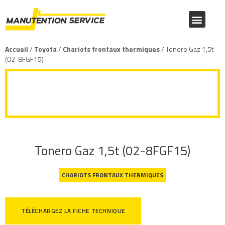
NOUS CONNAÎTRE
PRODUITS MANITOU
PRODUITS TOYOTA
CATALOGUE FOURNITURES
Accueil
/
Toyota
/
Chariots frontaux thermiques
/ Tonero Gaz 1,5t
(02-8FGF15)
Tonero Gaz 1,5t (02-8FGF15)
Tonero Gaz 1,5t (02-8FGF15)
CHARIOTS FRONTAUX THERMIQUES
TÉLÉCHARGEZ LA FICHE TECHNIQUE