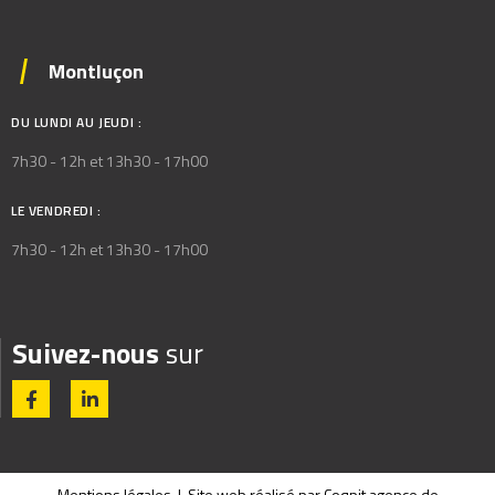
Montluçon
DU LUNDI AU JEUDI :
7h30 - 12h et 13h30 - 17h00
LE VENDREDI :
7h30 - 12h et 13h30 - 17h00
Suivez-nous
sur
Mentions légales
I Site web réalisé par
Coqpit agence de