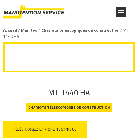
NOUS CONNAÎTRE
PRODUITS MANITOU
PRODUITS TOYOTA
CATALOGUE FOURNITURES
Accueil
/
Manitou
/
Chariots télescopiques de construction
/ MT
1440 HA
MT 1440 HA
MT 1440 HA
CHARIOTS TÉLESCOPIQUES DE CONSTRUCTION
TÉLÉCHARGEZ LA FICHE TECHNIQUE