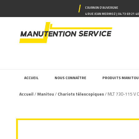
COURNON D'AUVERGNE
4 RUE JEAN MERMOZ | 04 73 69 21 4
ACCUEIL
NOUS CONNAÎTRE
PRODUITS MANITOU
Accueil
/
Manitou
/
Chariots télescopiques
/ MLT 730-115 V 