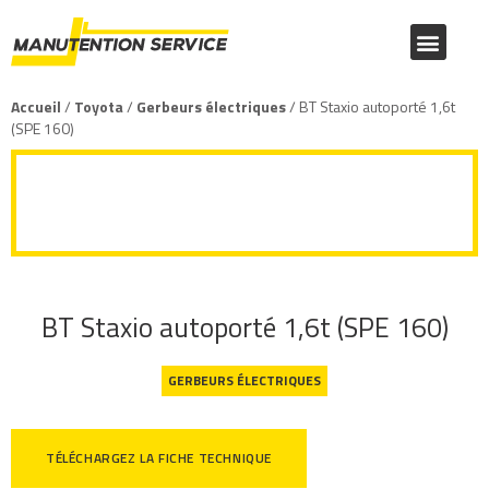
NOUS CONNAÎTRE
PRODUITS MANITOU
PRODUITS TOYOTA
CATALOGUE FOURNITURES
Accueil
/
Toyota
/
Gerbeurs électriques
/ BT Staxio autoporté 1,6t
(SPE 160)
BT Staxio autoporté 1,6t (SPE 160)
BT Staxio autoporté 1,6t (SPE 160)
GERBEURS ÉLECTRIQUES
TÉLÉCHARGEZ LA FICHE TECHNIQUE