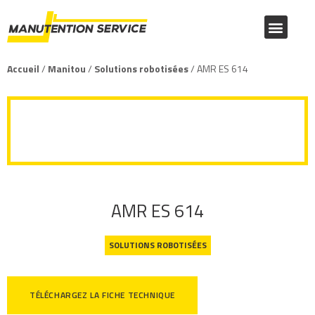
NOUS CONNAÎTRE
PRODUITS MANITOU
PRODUITS TOYOTA
CATALOGUE FOURNITURES
Accueil
/
Manitou
/
Solutions robotisées
/ AMR ES 614
AMR ES 614
AMR ES 614
SOLUTIONS ROBOTISÉES
TÉLÉCHARGEZ LA FICHE TECHNIQUE